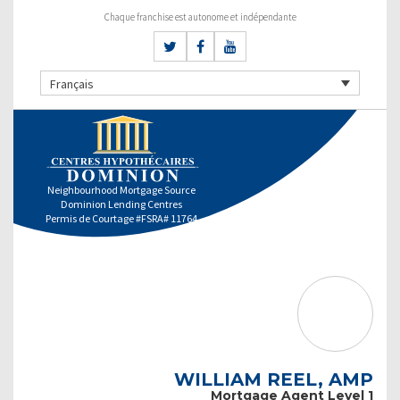
Chaque franchise est autonome et indépendante
Français
Neighbourhood Mortgage Source
Dominion Lending Centres
Permis de Courtage #FSRA# 11764
WILLIAM REEL, AMP
Mortgage Agent Level 1