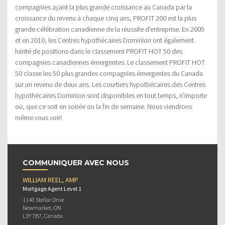
compagnies ayant la plus grande croissance au Canada par la
croissance du revenu à chaque cinq ans, PROFIT 200 est la plus
grande célébration canadienne de la réussite d’entreprise. En 2009
et en 2010, les Centres hypothécaires Dominion ont également
hérité de positions dans le classement PROFIT HOT 50 des
compagnies canadiennes émergentes. Le classement PROFIT HOT
50 classe les 50 plus grandes compagnies émergentes du Canada
sur un revenu de deux ans. Les courtiers hypothécaires des Centres
hypothécaires Dominion sont disponibles en tout temps, n’importe
où, que ce soit en soirée ou la fin de semaine. Nous viendrons
même vous voir!
COMMUNIQUER AVEC NOUS
WILLIAM REEL, AMP
Mortgage Agent Level 1
1140 Stellar Drive
Newmarket, ON
L3Y 7B7, Canada