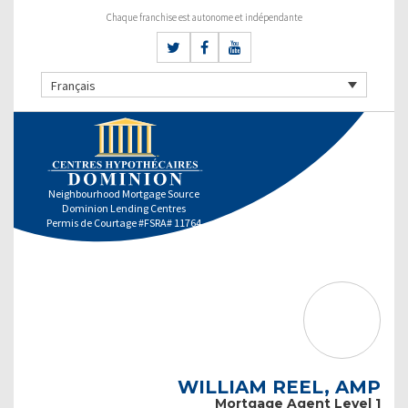
Chaque franchise est autonome et indépendante
Français
Neighbourhood Mortgage Source
Dominion Lending Centres
Permis de Courtage #FSRA# 11764
WILLIAM REEL, AMP
Mortgage Agent Level 1