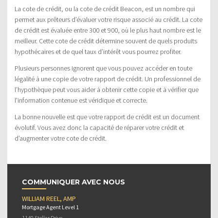
La cote de crédit, ou la cote de crédit Beacon, est un nombre qui
permet aux prêteurs d’évaluer votre risque associé au crédit. La cote
de crédit est évaluée entre 300 et 900, où le plus haut nombre est le
meilleur. Cette cote de crédit détermine souvent de quels produits
hypothécaires et de quel taux d’intérêt vous pourrez profiter.
Plusieurs personnes ignorent que vous pouvez accéder en toute
légalité à une copie de votre rapport de crédit. Un professionnel de
l’hypothèque peut vous aider à obtenir cette copie et à vérifier que
l’information contenue est véridique et correcte.
La bonne nouvelle est que votre rapport de crédit est un document
évolutif. Vous avez donc la capacité de réparer votre crédit et
d’augmenter votre cote de crédit.
COMMUNIQUER AVEC NOUS
WILLIAM REEL, AMP
Mortgage Agent Level 1
1140 Stellar Drive