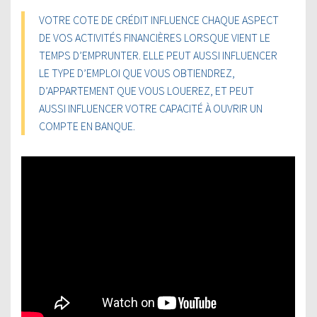
VOTRE COTE DE CRÉDIT INFLUENCE CHAQUE ASPECT
DE VOS ACTIVITÉS FINANCIÈRES LORSQUE VIENT LE
TEMPS D’EMPRUNTER. ELLE PEUT AUSSI INFLUENCER
LE TYPE D’EMPLOI QUE VOUS OBTIENDREZ,
D’APPARTEMENT QUE VOUS LOUEREZ, ET PEUT
AUSSI INFLUENCER VOTRE CAPACITÉ À OUVRIR UN
COMPTE EN BANQUE.