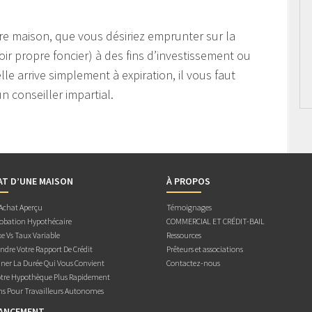
e maison, que vous désiriez emprunter sur la
oir propre foncier) à des fins d’investissement ou
le arrive simplement à expiration, il vous faut
n conseiller impartial.
AT D’UNE MAISON
À PROPOS
 Achat Aperçu
Témoignages
obation Hypothécaire
COMMERCIAL ET CRÉDIT-BAIL
e Vs Taux Variable
Ressources
dre Votre Rapport De Crédit
Prêteurs et associations
ner La Durée Qui Vous Convient
Contactez-nous
otre Hypothèque Plus Rapidement
ns Pour Travailleurs Autonomes
NANCEMENT