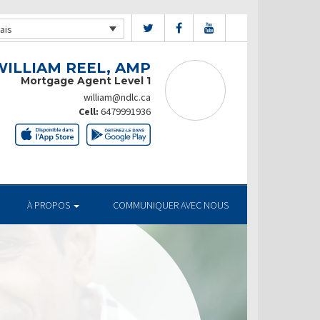
ais
WILLIAM REEL, AMP
Mortgage Agent Level 1
william@ndlc.ca
Cell:
6479991936
À PROPOS
COMMUNIQUER AVEC NOUS