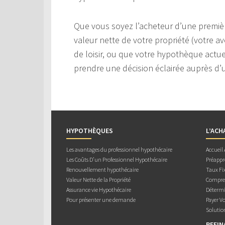
Que vous soyez l’acheteur d’une premièr
valeur nette de votre propriété (votre av
de loisir, ou que votre hypothèque actuel
prendre une décision éclairée auprès d’u
HYPOTHÈQUES
L’ACH
Les avantages du professionnel hypothécaire
Accueil
Les Coûts D’un Professionnel Hypothécaire
Préappr
Renouvellement hypothécaire
Taux Fix
Valeur Nette de la Propriété
Compren
Assurance vie Hypothécaire
Détermi
Pour présenter une demande
Payer V
Solutio
REFI