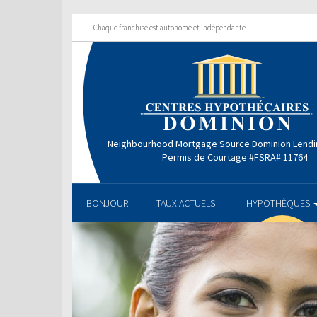
Chaque franchise est autonome et indépendante
Neighbourhood Mortgage Source Dominion Lendi
Permis de Courtage #FSRA# 11764
BONJOUR
TAUX ACTUELS
HYPOTHÈQUES