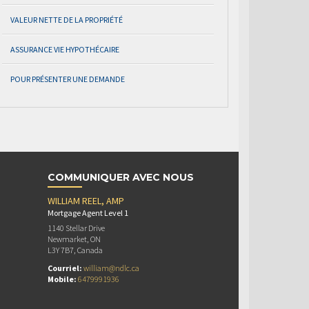
VALEUR NETTE DE LA PROPRIÉTÉ
ASSURANCE VIE HYPOTHÉCAIRE
POUR PRÉSENTER UNE DEMANDE
COMMUNIQUER AVEC NOUS
WILLIAM REEL, AMP
Mortgage Agent Level 1
1140 Stellar Drive
Newmarket, ON
L3Y 7B7, Canada
Courriel:
william@ndlc.ca
Mobile:
6479991936