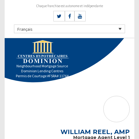
Chaque franchise est autonome et indépendante
Français
Neighbourhood Mortgage Source
Dominion Lending Centres
Permis de Courtage #FSRA# 11764
WILLIAM REEL, AMP
Mortgage Agent Level 1