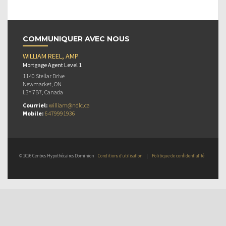
COMMUNIQUER AVEC NOUS
WILLIAM REEL, AMP
Mortgage Agent Level 1
1140 Stellar Drive
Newmarket, ON
L3Y 7B7, Canada
Courriel:
william@ndlc.ca
Mobile:
6479991936
© 2026 Centres Hypothécaires Dominion
Conditions d’utilisation
|
Politique de confidentialité